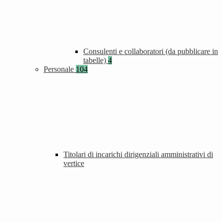
Consulenti e collaboratori (da pubblicare in
tabelle)
4
Personale
104
Titolari di incarichi dirigenziali amministrativi di
vertice