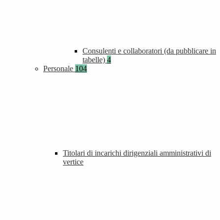
Consulenti e collaboratori (da pubblicare in
tabelle)
4
Personale
104
Titolari di incarichi dirigenziali amministrativi di
vertice