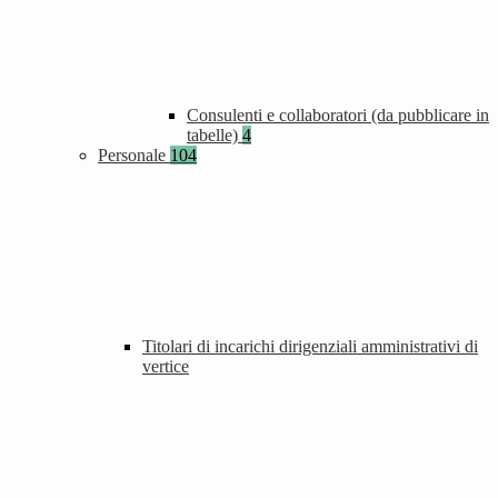
Consulenti e collaboratori (da pubblicare in
tabelle)
4
Personale
104
Titolari di incarichi dirigenziali amministrativi di
vertice