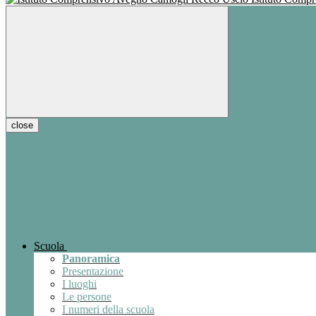
close
Scuola
Panoramica
Presentazione
I luoghi
Le persone
I numeri della scuola