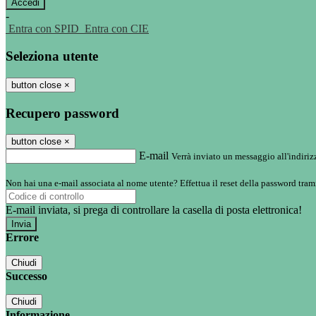
-
Entra con SPID
Entra con CIE
Seleziona utente
button close
×
Recupero password
button close
×
E-mail
Verrà inviato un messaggio all'indirizz
Non hai una e-mail associata al nome utente? Effettua il reset della password tram
E-mail inviata, si prega di controllare la casella di posta elettronica!
Errore
Chiudi
Successo
Chiudi
Informazione