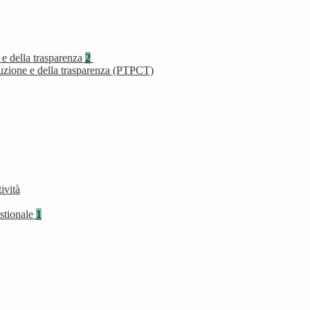
 e della trasparenza
2
ruzione e della trasparenza (PTPCT)
ività
stionale
1