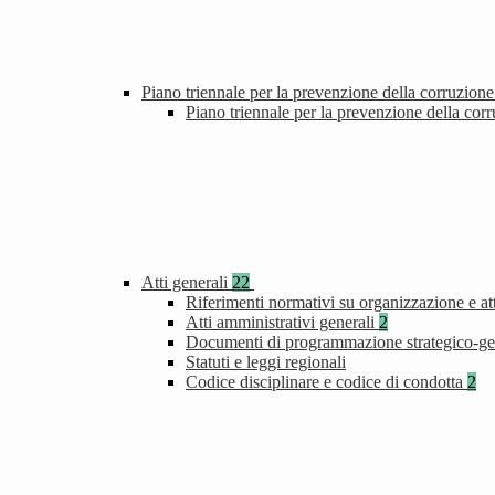
Piano triennale per la prevenzione della corruzione
Piano triennale per la prevenzione della cor
Atti generali
22
Riferimenti normativi su organizzazione e att
Atti amministrativi generali
2
Documenti di programmazione strategico-ge
Statuti e leggi regionali
Codice disciplinare e codice di condotta
2