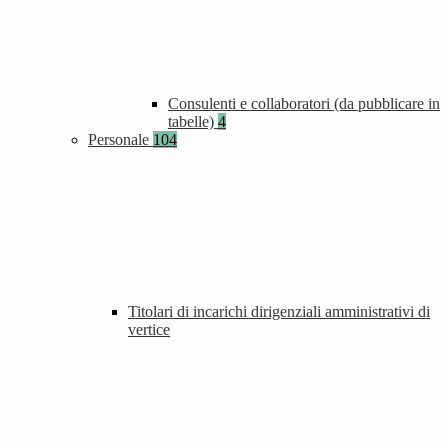
Consulenti e collaboratori (da pubblicare in
tabelle)
4
Personale
104
Titolari di incarichi dirigenziali amministrativi di
vertice