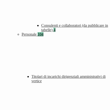
Consulenti e collaboratori (da pubblicare in
tabelle)
4
Personale
104
Titolari di incarichi dirigenziali amministrativi di
vertice