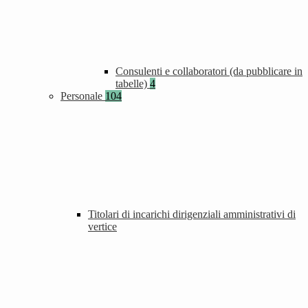
Consulenti e collaboratori (da pubblicare in
tabelle)
4
Personale
104
Titolari di incarichi dirigenziali amministrativi di
vertice