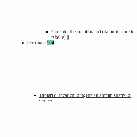
Consulenti e collaboratori (da pubblicare in
tabelle)
4
Personale
104
Titolari di incarichi dirigenziali amministrativi di
vertice