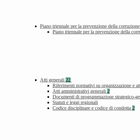
Piano triennale per la prevenzione della corruzione
Piano triennale per la prevenzione della cor
Atti generali
22
Riferimenti normativi su organizzazione e att
Atti amministrativi generali
2
Documenti di programmazione strategico-ge
Statuti e leggi regionali
Codice disciplinare e codice di condotta
2