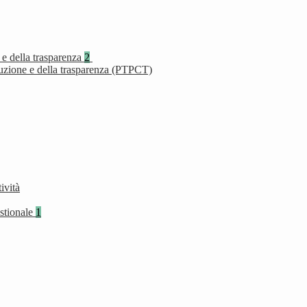
 e della trasparenza
2
ruzione e della trasparenza (PTPCT)
ività
stionale
1