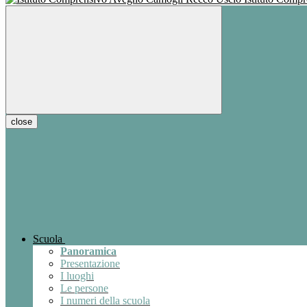
close
Scuola
Panoramica
Presentazione
I luoghi
Le persone
I numeri della scuola