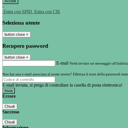
-
Entra con SPID
Entra con CIE
Seleziona utente
button close
×
Recupero password
button close
×
E-mail
Verrà inviato un messaggio all'indirizz
Non hai una e-mail associata al nome utente? Effettua il reset della password tram
E-mail inviata, si prega di controllare la casella di posta elettronica!
Errore
Chiudi
Successo
Chiudi
Informazione