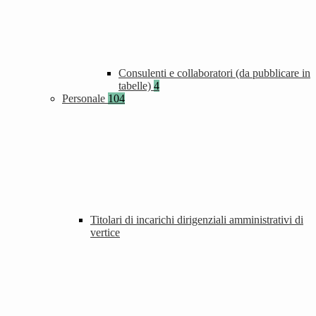
Consulenti e collaboratori (da pubblicare in
tabelle)
4
Personale
104
Titolari di incarichi dirigenziali amministrativi di
vertice