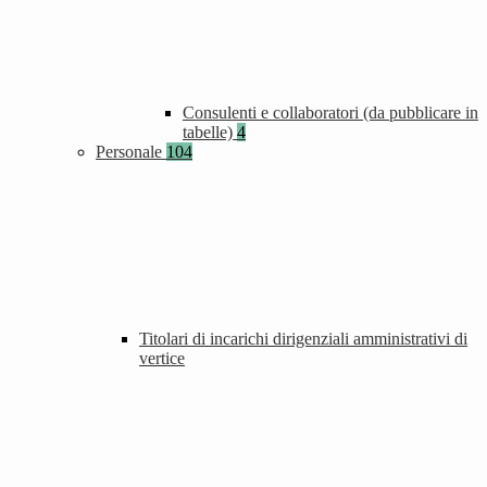
Consulenti e collaboratori (da pubblicare in
tabelle)
4
Personale
104
Titolari di incarichi dirigenziali amministrativi di
vertice