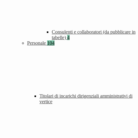
Consulenti e collaboratori (da pubblicare in
tabelle)
4
Personale
104
Titolari di incarichi dirigenziali amministrativi di
vertice