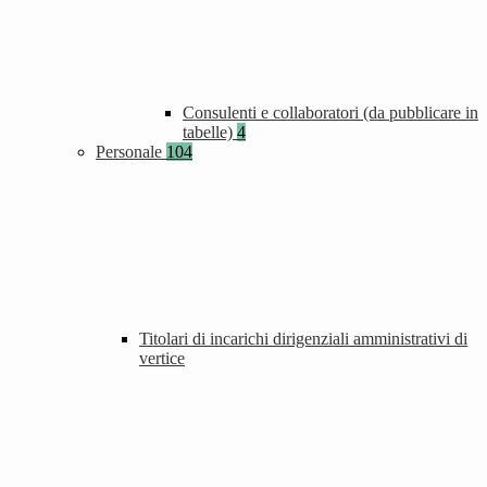
Consulenti e collaboratori (da pubblicare in
tabelle)
4
Personale
104
Titolari di incarichi dirigenziali amministrativi di
vertice