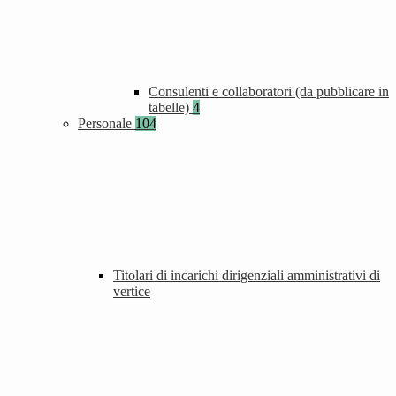
Consulenti e collaboratori (da pubblicare in
tabelle)
4
Personale
104
Titolari di incarichi dirigenziali amministrativi di
vertice