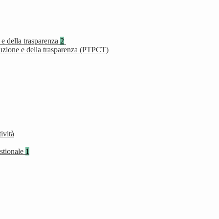
 e della trasparenza
2
ruzione e della trasparenza (PTPCT)
ività
stionale
1