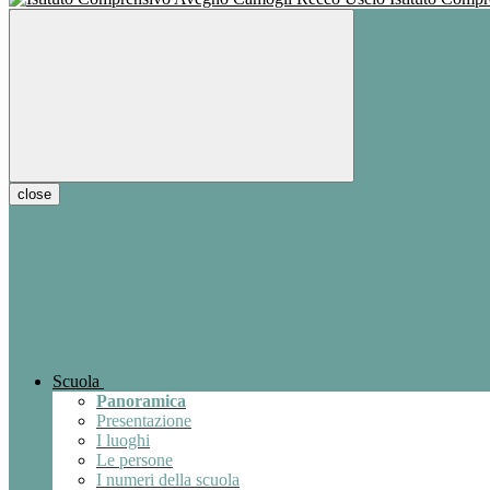
close
Scuola
Panoramica
Presentazione
I luoghi
Le persone
I numeri della scuola