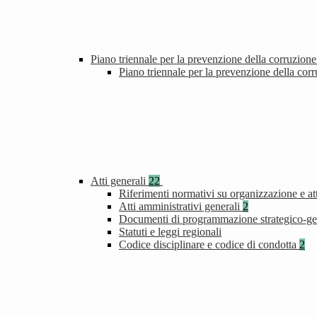
Piano triennale per la prevenzione della corruzione
Piano triennale per la prevenzione della cor
Atti generali
22
Riferimenti normativi su organizzazione e att
Atti amministrativi generali
2
Documenti di programmazione strategico-ge
Statuti e leggi regionali
Codice disciplinare e codice di condotta
2