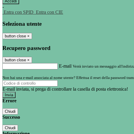
-
Entra con SPID
Entra con CIE
Seleziona utente
button close
×
Recupero password
button close
×
E-mail
Verrà inviato un messaggio all'indirizz
Non hai una e-mail associata al nome utente? Effettua il reset della password tram
E-mail inviata, si prega di controllare la casella di posta elettronica!
Errore
Chiudi
Successo
Chiudi
Informazione