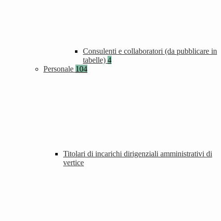
Consulenti e collaboratori (da pubblicare in
tabelle)
4
Personale
104
Titolari di incarichi dirigenziali amministrativi di
vertice