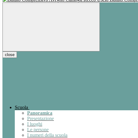
close
Scuola
Panoramica
Presentazione
I luoghi
Le persone
I numeri della scuola