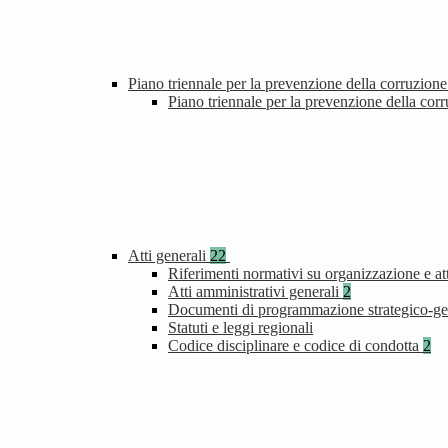
Piano triennale per la prevenzione della corruzione
Piano triennale per la prevenzione della cor
Atti generali
22
Riferimenti normativi su organizzazione e att
Atti amministrativi generali
2
Documenti di programmazione strategico-ge
Statuti e leggi regionali
Codice disciplinare e codice di condotta
2