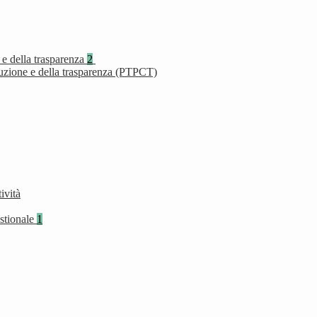
 e della trasparenza
2
ruzione e della trasparenza (PTPCT)
ività
stionale
1