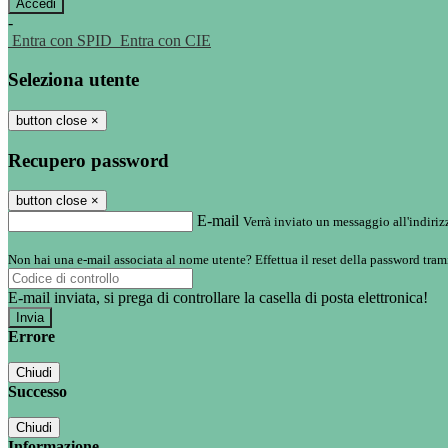
-
Entra con SPID
Entra con CIE
Seleziona utente
button close
×
Recupero password
button close
×
E-mail
Verrà inviato un messaggio all'indirizz
Non hai una e-mail associata al nome utente? Effettua il reset della password tram
E-mail inviata, si prega di controllare la casella di posta elettronica!
Errore
Chiudi
Successo
Chiudi
Informazione