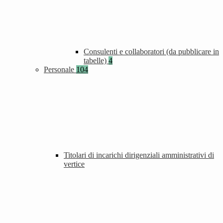
Consulenti e collaboratori (da pubblicare in
tabelle)
4
Personale
104
Titolari di incarichi dirigenziali amministrativi di
vertice