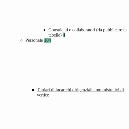
Consulenti e collaboratori (da pubblicare in
tabelle)
4
Personale
104
Titolari di incarichi dirigenziali amministrativi di
vertice