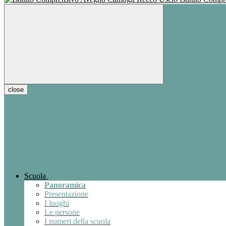
close
Scuola
Panoramica
Presentazione
I luoghi
Le persone
I numeri della scuola