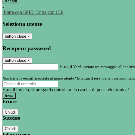
-
Entra con SPID
Entra con CIE
Seleziona utente
button close
×
Recupero password
button close
×
E-mail
Verrà inviato un messaggio all'indirizz
Non hai una e-mail associata al nome utente? Effettua il reset della password tram
E-mail inviata, si prega di controllare la casella di posta elettronica!
Errore
Chiudi
Successo
Chiudi
Informazione