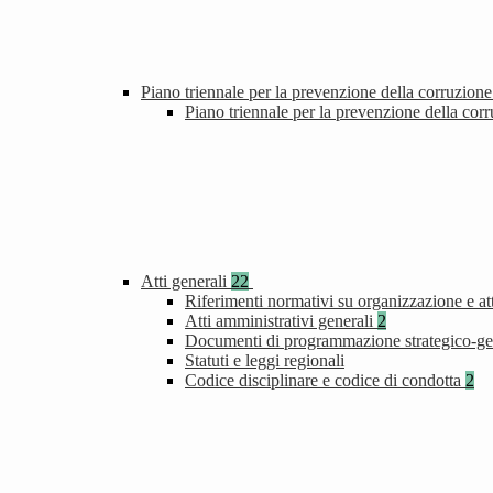
Piano triennale per la prevenzione della corruzione
Piano triennale per la prevenzione della cor
Atti generali
22
Riferimenti normativi su organizzazione e att
Atti amministrativi generali
2
Documenti di programmazione strategico-ge
Statuti e leggi regionali
Codice disciplinare e codice di condotta
2