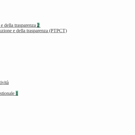
 e della trasparenza
2
ruzione e della trasparenza (PTPCT)
ività
stionale
1