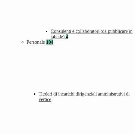
Consulenti e collaboratori (da pubblicare in
tabelle)
4
Personale
104
Titolari di incarichi dirigenziali amministrativi di
vertice