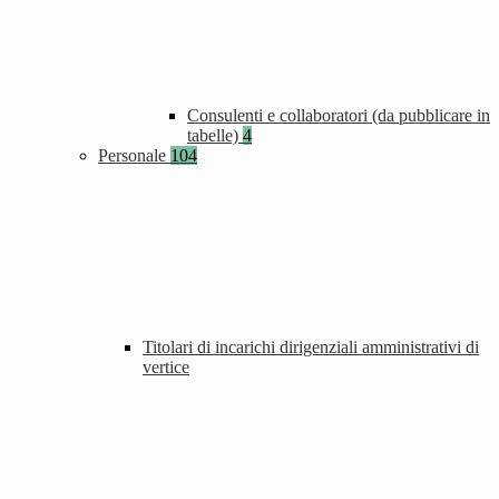
Consulenti e collaboratori (da pubblicare in
tabelle)
4
Personale
104
Titolari di incarichi dirigenziali amministrativi di
vertice