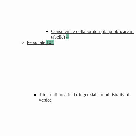
Consulenti e collaboratori (da pubblicare in
tabelle)
4
Personale
104
Titolari di incarichi dirigenziali amministrativi di
vertice