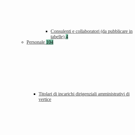
Consulenti e collaboratori (da pubblicare in
tabelle)
4
Personale
104
Titolari di incarichi dirigenziali amministrativi di
vertice