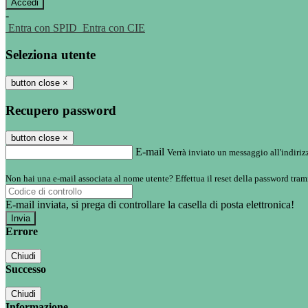
-
Entra con SPID
Entra con CIE
Seleziona utente
button close
×
Recupero password
button close
×
E-mail
Verrà inviato un messaggio all'indirizz
Non hai una e-mail associata al nome utente? Effettua il reset della password tram
E-mail inviata, si prega di controllare la casella di posta elettronica!
Errore
Chiudi
Successo
Chiudi
Informazione