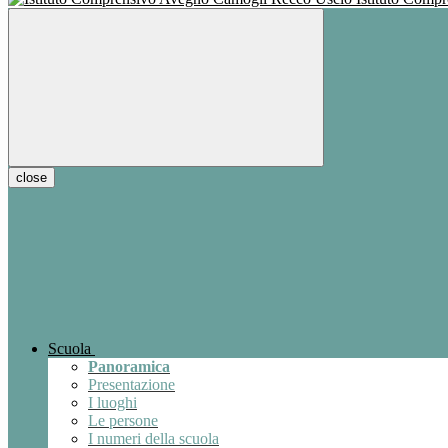
close
Scuola
Panoramica
Presentazione
I luoghi
Le persone
I numeri della scuola