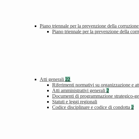
Piano triennale per la prevenzione della corruzione
Piano triennale per la prevenzione della cor
Atti generali
22
Riferimenti normativi su organizzazione e att
Atti amministrativi generali
2
Documenti di programmazione strategico-ge
Statuti e leggi regionali
Codice disciplinare e codice di condotta
2