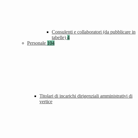
Consulenti e collaboratori (da pubblicare in
tabelle)
4
Personale
104
Titolari di incarichi dirigenziali amministrativi di
vertice