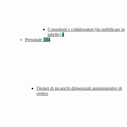
Consulenti e collaboratori (da pubblicare in
tabelle)
4
Personale
104
Titolari di incarichi dirigenziali amministrativi di
vertice