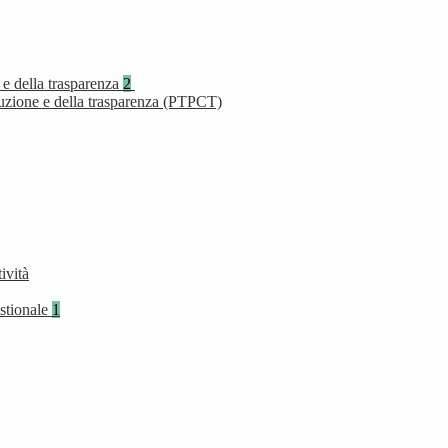
 e della trasparenza
2
ruzione e della trasparenza (PTPCT)
ività
stionale
1