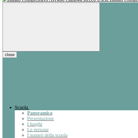
close
Scuola
Panoramica
Presentazione
I luoghi
Le persone
I numeri della scuola