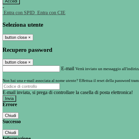
-
Entra con SPID
Entra con CIE
Seleziona utente
button close
×
Recupero password
button close
×
E-mail
Verrà inviato un messaggio all'indirizz
Non hai una e-mail associata al nome utente? Effettua il reset della password tram
E-mail inviata, si prega di controllare la casella di posta elettronica!
Errore
Chiudi
Successo
Chiudi
Informazione