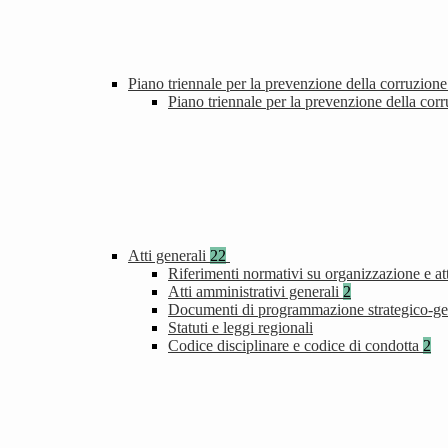
Piano triennale per la prevenzione della corruzione
Piano triennale per la prevenzione della cor
Atti generali
22
Riferimenti normativi su organizzazione e att
Atti amministrativi generali
2
Documenti di programmazione strategico-ge
Statuti e leggi regionali
Codice disciplinare e codice di condotta
2