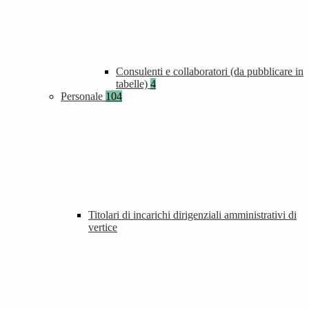
Consulenti e collaboratori (da pubblicare in
tabelle)
4
Personale
104
Titolari di incarichi dirigenziali amministrativi di
vertice